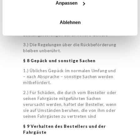
1.) Das Busunternehmen haftet im Rahmen
Anpassen
der Sorgfaltspflicht eines ordentlichen
Kaufmannes für die ordnungsgemäße
Durchführung der Beförderung.
Ablehnen
2.) Das Busunternehmen haftet nicht für
Leistungsstörungen durch höhere Gewalt.
3.) Die Regelungen über die Rückbeförderung
bleiben unberührt.
§
8 Gepäck und sonstige Sachen
1.) Übliches Gepäck im normalen Umfang und
– nach Absprache – sonstige Sachen werden
mitbefördert.
2.) Für Schäden, die durch vom Besteller oder
seinen Fahrgäste mitgeführten Sachen
verursacht werden, haftet der Besteller, wenn
sie auf Umständen beruhen, die von ihm oder
seinen Fahrgästen zu vertreten sind
§ 9 Verhalten des Bestellers und der
Fahrgäste