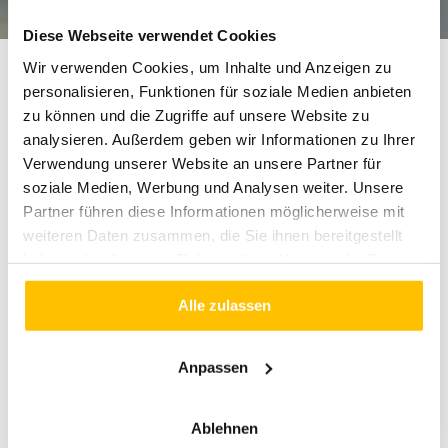
ÜBER UNS
Diese Webseite verwendet Cookies
ANGEBOT
Wir verwenden Cookies, um Inhalte und Anzeigen zu
AUSFLÜGE
personalisieren, Funktionen für soziale Medien anbieten
zu können und die Zugriffe auf unsere Website zu
PREIS
analysieren. Außerdem geben wir Informationen zu Ihrer
ANFRAGEN
MODERNE FAHRZEUGE!
Verwendung unserer Website an unsere Partner für
Für jeden Einsatz das
FLOTTE
soziale Medien, Werbung und Analysen weiter. Unsere
passende Fahrzeug
Partner führen diese Informationen möglicherweise mit
KONTAKT
weiteren Daten zusammen, die Sie ihnen bereitgestellt
Es stehen Ihnen unterschiedliche Größen der
haben oder die sie im Rahmen Ihrer Nutzung der Dienste
Fahrzeuge von Mercedes-Benz und BMW zu
gesammelt haben. Detaillierte Informationen zu Cookies
Auswahl. Wir sorgen für Komfort und
Alle zulassen
finden Sie in unserer
Datenschutzerklärung
.
Sicherheit.
Anpassen
Ablehnen